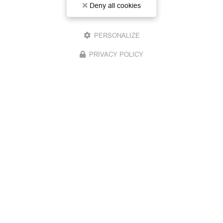
Deny all cookies
Email
PERSONALIZE
Téléphone
PRIVACY POLICY
Message
J'autorise ce site à conserver l'ensemble des données transmises dans ce
formulaire pour faciliter le suivi et le traitement de ma demande.
(Aucune
exploitation commerciale ne sera faite des données conservées. Voir notre
politique de
confidentialité
)