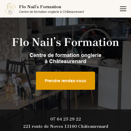
Aller
Flo Nail’s Formation
au
Centre de formation onglerie à Châteaurenard
contenu
principal
Centre de formation onglerie
à Châteaurenard
Prendre rendez-vous
07 64 25 29 22
221 route de Noves 13160 Châteaurenard